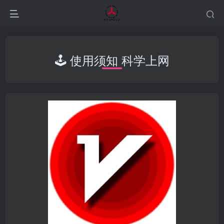
🕹️ 使用须知 科学上网