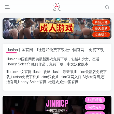
Illusion中国官网 – i社游戏免费下载i社中国官网 – 免费下载
Illusion中国官网
提供最新游戏免费下载，包括
AI少女
、
恋活
、
Honey Select
等经典作品，免费下载，中文汉化版本
illusion中文官网
,
illusion攻略
,
illusion最新版
,
illusion最新版
免费下
载,
illusion免费下载
,
illusion汉化
,
illusion官网入口
,
AI少女官网
,
恋
活官网
,
Honey Select官网
,
i社游戏
,
i社中国官网