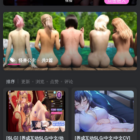
怪兽公主
共3篇
排序
更新
浏览
点赞
评论
[SLG] [养成互动SLG/中文/动
[养成互动SLG/中文/中文CV]