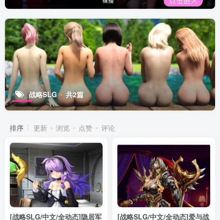
战略SLG
共2篇
排序
更新
浏览
点赞
评论
[战略SLG/中文/全动态]隐居军
[战略SLG/中文/全动态]爱与战