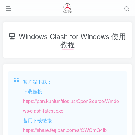
💻 Windows Clash for Windows 使用
教程
客户端下载：
下载链接
https://pan.kunlunfiles.us/OpenSource/Windo
ws/clash-latest.exe
备用下载链接
https://share.feijipan.com/s/OWCmG4Ib