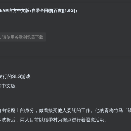
TEAM官方中文版+自带全回想[百度][1.6G]』
，请使用谷歌浏览器下载
ne]发行的SLG游戏
官方中文版。
自由退魔士的身分，做着接受他人委託的工作。他的青梅竹马「
多波折后，两人目前以稻黍村为据点进行着退魔活动。