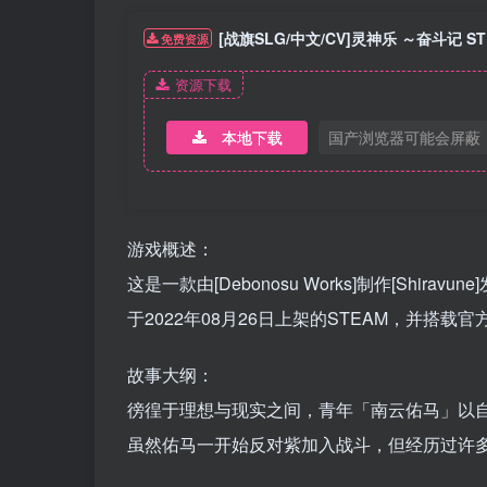
[战旗SLG/中文/CV]灵神乐 ～奋斗记 S
免费资源
资源下载
本地下载
国产浏览器可能会屏蔽
游戏概述：
这是一款由[Debonosu Works]制作[Shiravu
于2022年08月26日上架的STEAM，并搭载
故事大纲：
徬徨于理想与现实之间，青年「南云佑马」以
虽然佑马一开始反对紫加入战斗，但经历过许