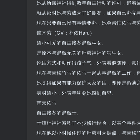
她从所属神社得到数年自由行动的许可，追着因
就从那时她与紫成为了好朋友，如果自己办完
现在只要自己没有事情要办，她会帮忙佑马与
镝木紫（CV：苍依Haru）
娇小可爱的自由接案退魔巫女。
是原本与退魔无关的稻黍神社的独生女。
说话方式和动作很孩子气，外表看似随便，却
现在与青梅竹马的佑马一起从事退魔的工作，
她觉得如果有能力保护大家的话，即便是微薄
身材娇小，外表年幼令她感到自卑。
南云佑马
自由接案的退魔士。
于雉杜神社累积了不少修行经验，以某个事件
现在他以小时候住过的稻黍村为据点，与青梅竹