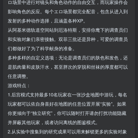
ロ场景中进行对镜头和角色动作的自由交互，而玩家操作会
影响角色的反应。每个エロ场景都完全配音，包含从进入到
发射的多种动作选择，且涵盖各种XP。
从阿基米德轨道空间站到厄洛特斯，安排你麾下的调查员们
和实验对象们亲密接触。双菲三批还是异种，可爱的调查员
们都做好了为了科学献身的准备。
多种多样的自定义选项：无论是调查员们的肤色和发色，还
是肌肉量和皮肤汗水，甚至胖次的穿脱和丝袜的厚度都可以
任意调整。
游戏特点：
1.后宫模式支持最多10名玩家在一张沙盒地图中游玩，每名
玩家都可以依自身喜好在地图的任意位置开展“实验”。如果
你更倾向于“独立研究”，你可以随时打开请勿打扰功能隐藏
并屏蔽其他玩家，或者访问离线的图鉴模式。
2.从实验中搜集到的研究成果可以用来解锁更多的实验对象