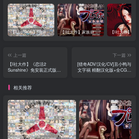
【ILLUSION】I社游戏合集截至2025 无修正汉化硬盘纯净版手慢无[微云/OD]
【I社大作】家族崩坏Playhome 终极12.0收藏版新整合【85G/补档福利】【年费会员专享，手慢无】
上一篇
下一篇
【I社大作】《恋活2
[猎奇ADV/汉化/CV]丑小鸭与
Sunshine》免安装正式版
文字祸 精翻汉化版+全CG存
v1.0.4中文汉化版整合上千
档[百度][4G]』
个人物MOD[87.2GB] 【年费
相关推荐
会员专享，手慢无】