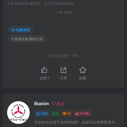
文章版权归作者所有，未经允许请勿转载。
THE END
电脑游戏
# 堕落玩偶-爱欲行动
喜欢就支持一下吧
点赞
7
分享
收藏
illusion
关注
7322
0
10
101W+
当你的信念强于你的胆怯时，你就可以将梦想变为现实了