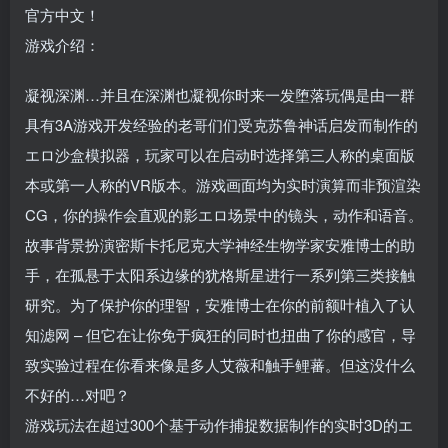
官方中文！
游戏介绍：
凝视深渊…并且在深渊也凝视你时来一发堕落玩偶是由一群
具有3A游戏开发经验的老哥们们受克苏鲁神话启发而制作的
エロ沙盒模拟器，玩家可以在启动时选择第三人称的桌面版
本或第一人称的VR版本。游戏画面均为实时演算而非预渲染
CG，你的操作会直观的影エロ场景中的镜头，动作和语音。
故事背景扮演密斯卡托尼克大学神经生物学家安雅博士的助
手，在孤悬于太阳系边缘的犹格斯星进行一系列第三类接触
研究。为了保护你的理智，安雅博士在你的前额叶植入了认
知滤网 – 但它在让你免于疯狂的同时也扭曲了你的感官，导
致实验过程在你看来像是多人艾薇和触手鲤蕃。但这没什么
不好的…对吧？
游戏玩法在超过300个基于动作捕捉数据制作的实时3D的エ