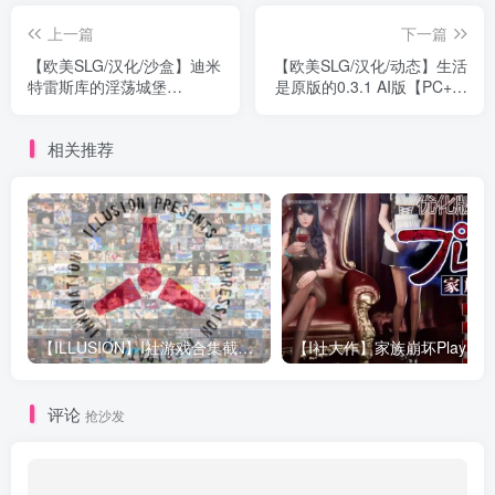
上一篇
下一篇
【欧美SLG/汉化/沙盒】迪米
【欧美SLG/汉化/动态】生活
特雷斯库的淫荡城堡
是原版的0.3.1 AI版【PC+安
Update17 AI版【PC+安
卓/1.30G/更新】Life Is
卓/1.63G/更新】
Vanilla [0.3.1]
相关推荐
Dimitrescu’s Trial [Update
17]
【ILLUSION】I社游戏合集截至2025 无修正汉化硬盘纯净版手慢无[微云/OD]
评论
抢沙发