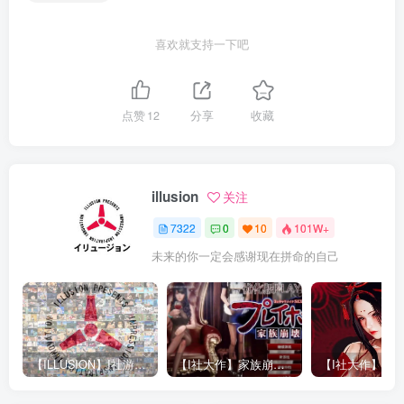
喜欢就支持一下吧
点赞
12
分享
收藏
illusion
关注
7322
0
10
101W+
未来的你一定会感谢现在拼命的自己
【ILLUSION】I社游戏合集截至2025 无修正汉化硬盘纯净版手慢无[微云/OD]
【I社大作】家族崩坏Playhome 终极12.0收藏版新整合【85G/补档福利】【年费会员专享，手慢无】