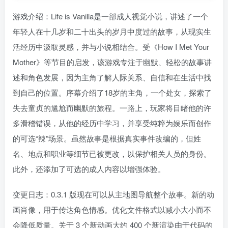
游戏介绍：Life is Vanilla是一部成人视觉小说，讲述了一个
年轻人在十几岁和二十出头的岁月中度过的故事，从现实生
活经历中汲取灵感，并与小说相结合。受《How I Met Your
Mother》等节目的启发，该游戏专注于幽默、轻松的故事讲
述和角色发展，因为主角了解人际关系、自信和在生活中找
到自己的位置。序幕介绍了18岁的主角，一个处女，探索了
失去童贞的尴尬而幽默的旅程。一路上，玩家将目睹他的许
多滑稽错误，从他的经历中学习，并享受纯粹为娱乐而创作
的可选“辣”场景。虽然故事是根据真实事件改编的，但姓
名、地点和职业等细节已被更改，以保护相关人员的身份。
此外，还添加了可选的成人内容以增强体验。
变更日志：0.3.1 版现在可以从主地图导航整个故事。新的动
画肖像，用于传达角色情感。优化文件格式以减小大小而不
会降低质量。关于 3 个新动画大约 400 个新渲染由于代码的