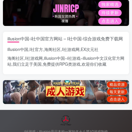
illusion中国-i社中国官方网站 – I社中国-综合游戏免费下载网
illusion中国
,
I社官方
,
海阁社区
,
I社游戏网
,
EX次元社
海阁社区
,
I社游戏网
,
illusion中国
–
i社游戏
–
illusion中文汉化官方网
站
,我们立足于美国,免费提供
RPG类游戏
,欢迎你们收藏
i社游戏：Illusion是日本的一家知名十八禁3D游戏制作