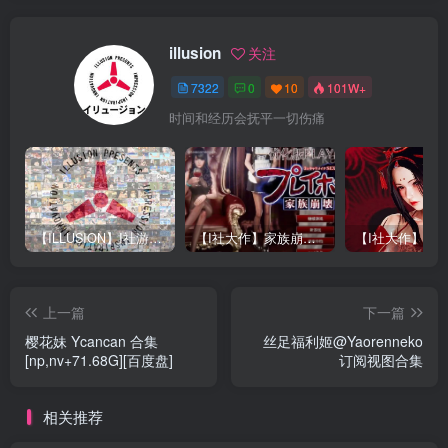
illusion
关注
7322
0
10
101W+
时间和经历会抚平一切伤痛
【ILLUSION】I社游戏合集截至2025 无修正汉化硬盘纯净版手慢无[微云/OD]
【I社大作】家族崩坏Playhome 终极12.0收藏版新整合【85G/补档福利】【年费会员专享，手慢无】
上一篇
下一篇
樱花妹 Ycancan 合集
丝足福利姬@Yaorenneko
[np,nv+71.68G][百度盘]
订阅视图合集
相关推荐