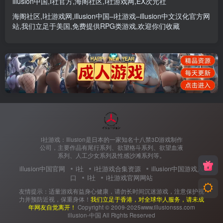
illusion中国
,
I社官方
,
海阁社区
,
I社游戏网
,
EX次元社
海阁社区
,
I社游戏网
,
illusion中国
–
i社游戏
–
illusion中文汉化官方网
站
,我们立足于美国,免费提供
RPG类游戏
,欢迎你们收藏
i社游戏：Illusion是日本的一家知名十八禁3D游戏制作
公司，主要作品有尾行系列、欲望格斗系列、欲望血液
系列、人工少女系列及性感沙滩系列等。
illusion中国官网
i社
i社游戏合集资源
illusion中国游戏入
口
I社
i社游戏官网网站
友情提示：适量游戏有益身心健康，请勿长时间沉迷游戏，注意保护视
力并预防近视，保重身体！
我们立足于香港，对全球华人服务，请未成
年网友自觉离开！
Copyright © 2009-2025www.illusionsss.com
illusion-中国 All Rights Reserved