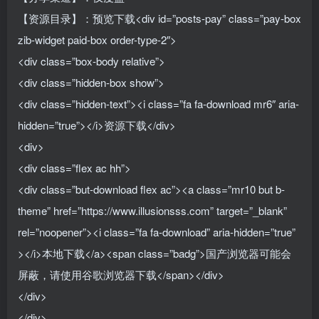
【资源目录】：预览下载<div id=”posts-pay” class=”pay-box
zib-widget paid-box order-type-2″>
<div class=”box-body relative”>
<div class=”hidden-box show”>
<div class=”hidden-text”><i class=”fa fa-download mr6″ aria-
hidden=”true”></i>资源下载</div>
<div>
<div class=”flex ac hh”>
<div class=”but-download flex ac”><a class=”mr10 but b-
theme” href=”https://www.illusionsss.com” target=”_blank”
rel=”noopener”><i class=”fa fa-download” aria-hidden=”true”
></i>本地下载</a><span class=”badg”>国产浏览器可能会
屏蔽，请使用谷歌浏览器下载</span></div>
</div>
</div>